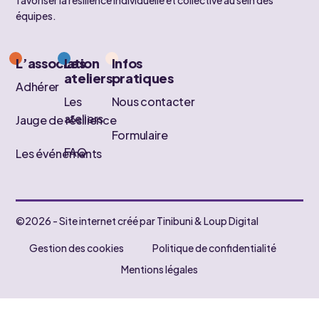
favoriser la résilience individuelle et collective au sein des
équipes.
L’association
Les
Infos
ateliers
pratiques
Adhérer
Les
Nous contacter
ateliers
Jauge de résilience
Formulaire
FAQ
Les événements
©2026 - Site internet créé par Tinibuni & Loup Digital
Gestion des cookies
Politique de confidentialité
Mentions légales