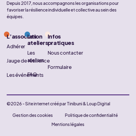
Depuis 2017, nous accompagnons les organisations pour
favoriser la résilience individuelle et collective au sein des
équipes.
L’association
Les
Infos
ateliers
pratiques
Adhérer
Les
Nous contacter
ateliers
Jauge de résilience
Formulaire
FAQ
Les événements
©2026 - Site internet créé par Tinibuni & Loup Digital
Gestion des cookies
Politique de confidentialité
Mentions légales